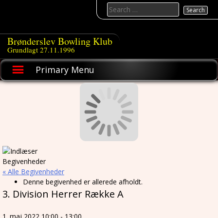
Skip
Search
to
for:
content
Brønderslev Bowling Klub
Grundlagt 27.11.1996
Primary Menu
« Alle Begivenheder
Denne begivenhed er allerede afholdt.
3. Division Herrer Række A
1. maj 2022 10:00
-
13:00