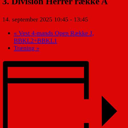
3. Division Herrer række A
14. september 2025 10:45
-
13:45
«
Vest 4-mands Open Række J,
BBKL2+BBKL1
Træning
»