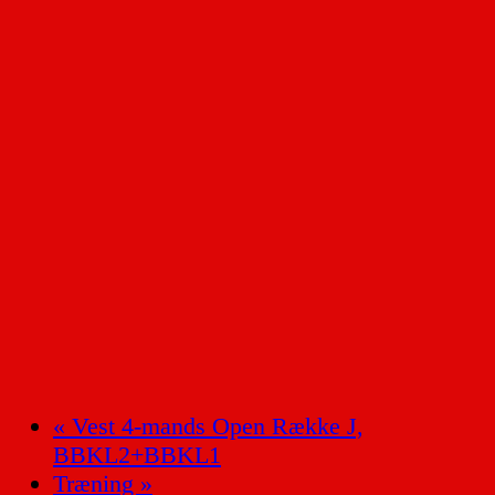
«
Vest 4-mands Open Række J,
BBKL2+BBKL1
Træning
»