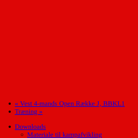
«
Vest 4-mands Open Række J, BBKL1
Træning
»
Downloads
Materiale til kampafvikling