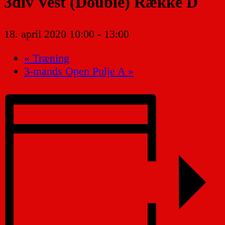
3div Vest (Double) Række D
18. april 2020 10:00
-
13:00
«
Træning
3-mands Open Pulje A
»