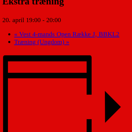
Ekstra træning
20. april 19:00
-
20:00
«
Vest 4-mands Open Række J, BBKL2
Træning (Ungdom)
»