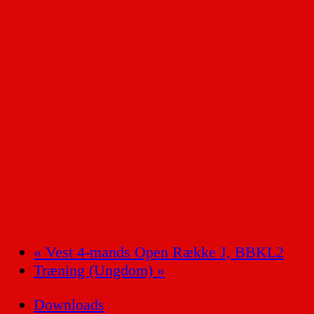
«
Vest 4-mands Open Række J, BBKL2
Træning (Ungdom)
»
Downloads