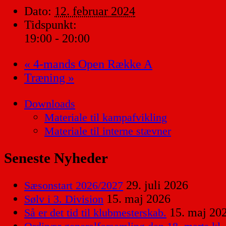
Dato:
12. februar 2024
Tidspunkt:
19:00 - 20:00
«
4-mands Open Række A
Træning
»
Downloads
Materiale til kampafvikling
Materiale til interne stævner
Seneste Nyheder
29. juli 2026
Sæsonstart 2026/2027
15. maj 2026
Sølv i 3. Division
15. maj 20
Så er det tid til klubmesterskab.