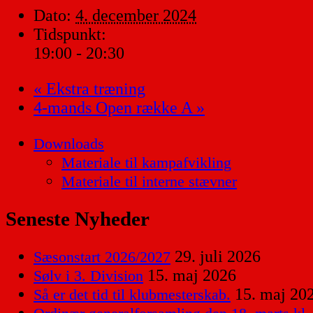
Dato:
4. december 2024
Tidspunkt:
19:00 - 20:30
«
Ekstra træning
4-mands Open række A
»
Downloads
Materiale til kampafvikling
Materiale til interne stævner
Seneste Nyheder
29. juli 2026
Sæsonstart 2026/2027
15. maj 2026
Sølv i 3. Division
15. maj 20
Så er det tid til klubmesterskab.