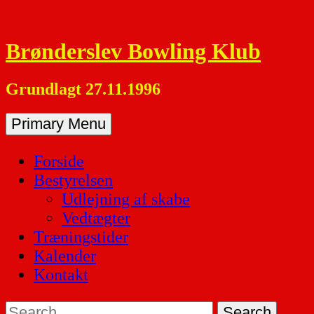
Skip
to
Brønderslev Bowling Klub
content
Grundlagt 27.11.1996
Primary Menu
Forside
Bestyrelsen
Udlejning af skabe
Vedtægter
Træningstider
Kalender
Kontakt
Search