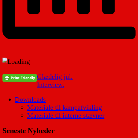
Indlægsnavigation
Glædelig jul.
Interview.
Downloads
Materiale til kampafvikling
Materiale til interne stævner
Seneste Nyheder