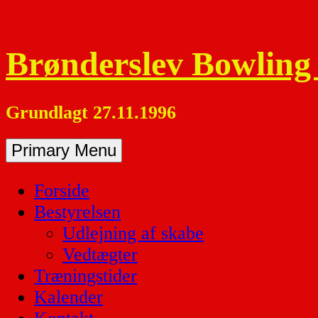
Skip
to
content
Brønderslev Bowling
Grundlagt 27.11.1996
Primary Menu
Forside
Bestyrelsen
Udlejning af skabe
Vedtægter
Træningstider
Kalender