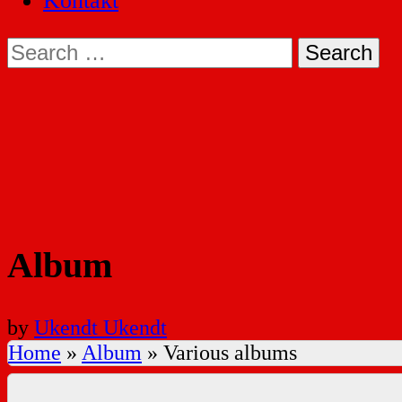
Kontakt
Search
for:
Album
by
Ukendt Ukendt
Home
»
Album
»
Various albums