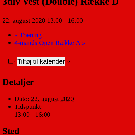
3div Vest (Double) Række D
22. august 2020 13:00
-
16:00
«
Træning
4-mands Open Række A
»
Tilføj til kalender
Detaljer
Dato:
22. august 2020
Tidspunkt:
13:00 - 16:00
Sted