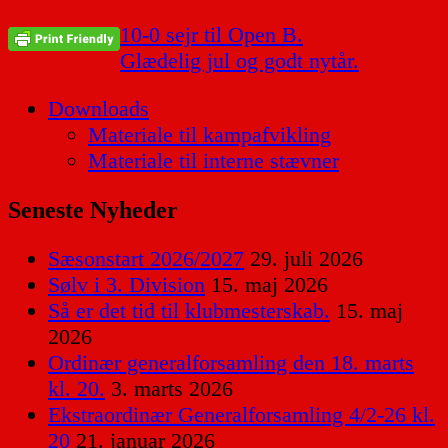
Indlægsnavigation
10-0 sejr til Open B.
Glædelig jul og godt nytår.
Downloads
Materiale til kampafvikling
Materiale til interne stævner
Seneste Nyheder
Sæsonstart 2026/2027
29. juli 2026
Sølv i 3. Division
15. maj 2026
Så er det tid til klubmesterskab.
15. maj
2026
Ordinær generalforsamling den 18. marts
kl. 20.
3. marts 2026
Ekstraordinær Generalforsamling 4/2-26 kl.
20
21. januar 2026