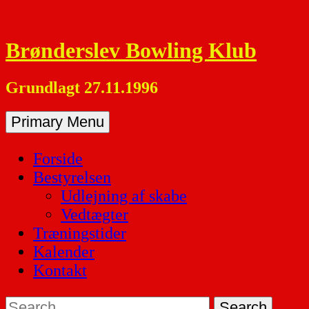
Skip
to
Brønderslev Bowling Klub
content
Grundlagt 27.11.1996
Primary Menu
Forside
Bestyrelsen
Udlejning af skabe
Vedtægter
Træningstider
Kalender
Kontakt
Search