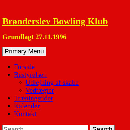
Skip
to
Brønderslev Bowling Klub
content
Grundlagt 27.11.1996
Primary Menu
Forside
Bestyrelsen
Udlejning af skabe
Vedtægter
Træningstider
Kalender
Kontakt
Search