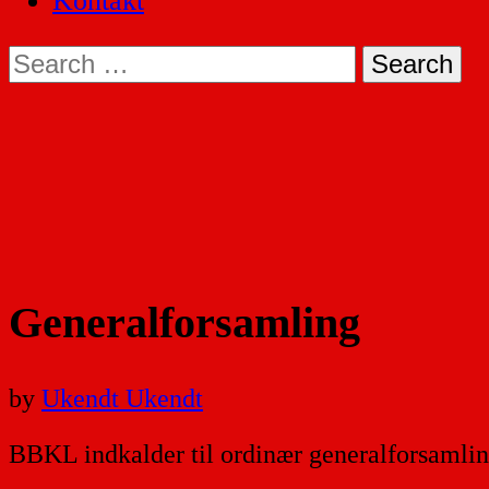
Kontakt
Search
for:
Generalforsamling
by
Ukendt Ukendt
BBKL indkalder til ordinær generalforsamling