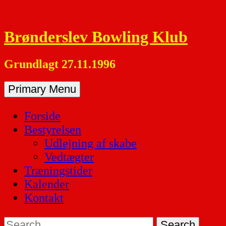
Skip
to
Brønderslev Bowling Klub
content
Grundlagt 27.11.1996
Primary Menu
Forside
Bestyrelsen
Udlejning af skabe
Vedtægter
Træningstider
Kalender
Kontakt
Search