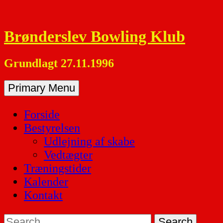
Skip
to
Brønderslev Bowling Klub
content
Grundlagt 27.11.1996
Primary Menu
Forside
Bestyrelsen
Udlejning af skabe
Vedtægter
Træningstider
Kalender
Kontakt
Search