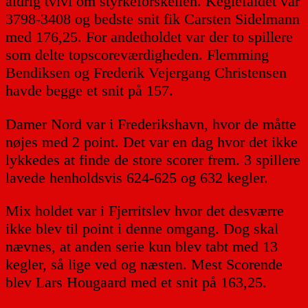
aldrig tvivl om styrkeforskellen. Keglefaldet var
3798-3408 og bedste snit fik Carsten Sidelmann
med 176,25. For andetholdet var der to spillere
som delte topscoreværdigheden. Flemming
Bendiksen og Frederik Vejergang Christensen
havde begge et snit på 157.
Damer Nord var i Frederikshavn, hvor de måtte
nøjes med 2 point. Det var en dag hvor det ikke
lykkedes at finde de store scorer frem. 3 spillere
lavede henholdsvis 624-625 og 632 kegler.
Mix holdet var i Fjerritslev hvor det desværre
ikke blev til point i denne omgang. Dog skal
nævnes, at anden serie kun blev tabt med 13
kegler, så lige ved og næsten. Mest Scorende
blev Lars Hougaard med et snit på 163,25.