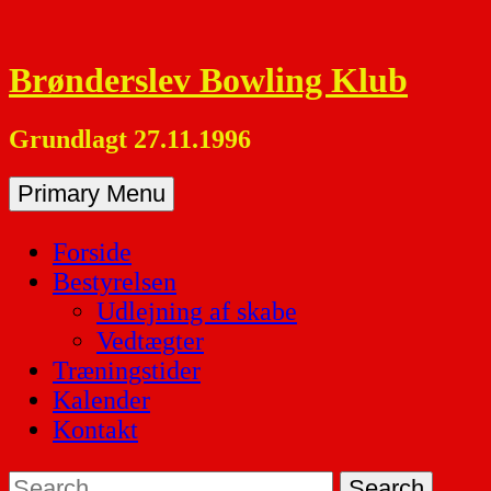
Skip
to
Brønderslev Bowling Klub
content
Grundlagt 27.11.1996
Primary Menu
Forside
Bestyrelsen
Udlejning af skabe
Vedtægter
Træningstider
Kalender
Kontakt
Search