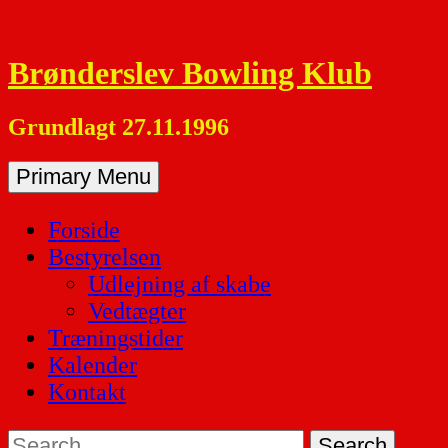
Skip
to
Brønderslev Bowling Klub
content
Grundlagt 27.11.1996
Primary Menu
Forside
Bestyrelsen
Udlejning af skabe
Vedtægter
Træningstider
Kalender
Kontakt
Search