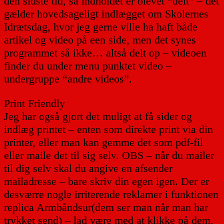
den sidste tid, så indholdet er blevet “delt” – det
gælder hovedsageligt indlægget om Skolernes
Idrætsdag, hvor jeg gerne ville ha haft både
artikel og video på een side, men det synes
programmet så ikke… altså delt op – videoen
finder du under menu punktet video –
undergruppe “andre videos”.
Print Friendly
Jeg har også gjort det muligt at få sider og
indlæg printet – enten som direkte print via din
printer, eller man kan gemme det som pdf-fil
eller maile det til sig selv. OBS – når du mailer
til dig selv skal du angive en afsender
mailadresse – bare skriv din egen igen. Der er
desværre nogle irriterende reklamer i funktionen
replica Armbåndsur
(dem ser man når man har
trykket send) – lad være med at klikke på dem,