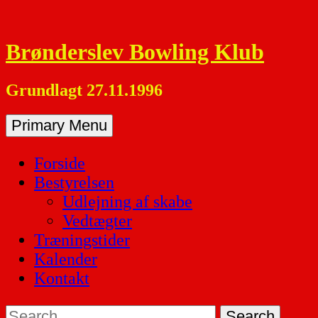
Skip
to
Brønderslev Bowling Klub
content
Grundlagt 27.11.1996
Primary Menu
Forside
Bestyrelsen
Udlejning af skabe
Vedtægter
Træningstider
Kalender
Kontakt
Search