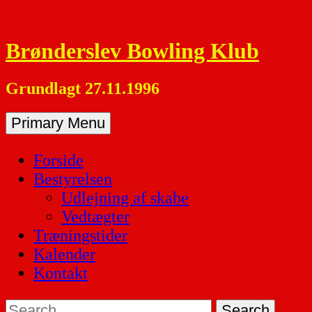
Skip
to
Brønderslev Bowling Klub
content
Grundlagt 27.11.1996
Primary Menu
Forside
Bestyrelsen
Udlejning af skabe
Vedtægter
Træningstider
Kalender
Kontakt
Search