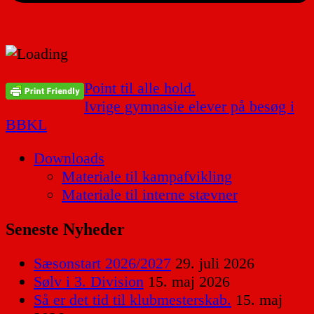
Indlægsnavigation
Point til alle hold.
Ivrige gymnasie elever på besøg i
BBKL
Downloads
Materiale til kampafvikling
Materiale til interne stævner
Seneste Nyheder
Sæsonstart 2026/2027
29. juli 2026
Sølv i 3. Division
15. maj 2026
Så er det tid til klubmesterskab.
15. maj