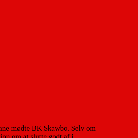
mebane mødte BK Skawbo. Selv om
ion om at slutte godt af i