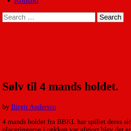
Kontakt
Search
for:
Sølv til 4 mands holdet.
by
Birgit Andersen
4 mands holdet fra BBKL har spillet deres 
placeringerne i rækken var afgjort blev det en