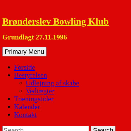
Skip
to
Brønderslev Bowling Klub
content
Grundlagt 27.11.1996
Primary Menu
Forside
Bestyrelsen
Udlejning af skabe
Vedtægter
Træningstider
Kalender
Kontakt
Search