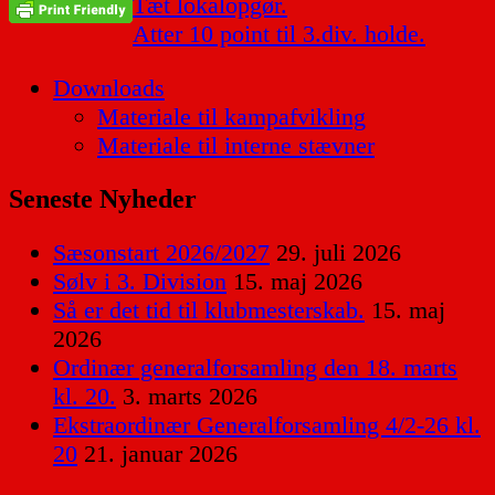
Indlægsnavigation
Tæt lokalopgør.
Atter 10 point til 3.div. holde.
Downloads
Materiale til kampafvikling
Materiale til interne stævner
Seneste Nyheder
Sæsonstart 2026/2027
29. juli 2026
Sølv i 3. Division
15. maj 2026
Så er det tid til klubmesterskab.
15. maj
2026
Ordinær generalforsamling den 18. marts
kl. 20.
3. marts 2026
Ekstraordinær Generalforsamling 4/2-26 kl.
20
21. januar 2026