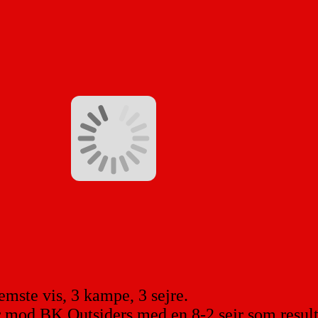
mste vis, 3 kampe, 3 sejre.
r mod BK Outsiders med en 8-2 sejr som resulta