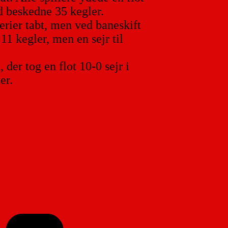
d beskedne 35 kegler.
serier tabt, men ved baneskift
1 kegler, men en sejr til
r tog en flot 10-0 sejr i
er.