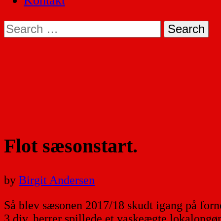
Kontakt
Search
for:
Flot sæsonstart.
by
Birgit Andersen
Så blev sæsonen 2017/18 skudt igang på forne
3 div. herrer spillede et vaskeægte lokalopgø