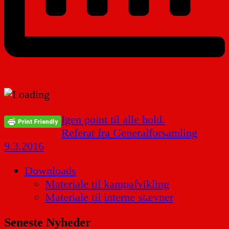
Indlægsnavigation
Igen point til alle hold.
Referat fra Generalforsamling
9.3.2016
Downloads
Materiale til kampafvikling
Materiale til interne stævner
Seneste Nyheder