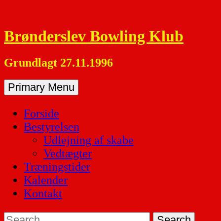
Skip
to
Brønderslev Bowling Klub
content
Grundlagt 27.11.1996
Primary Menu
Forside
Bestyrelsen
Udlejning af skabe
Vedtægter
Træningstider
Kalender
Kontakt
Search