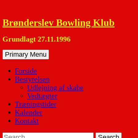
Skip
to
Brønderslev Bowling Klub
content
Grundlagt 27.11.1996
Primary Menu
Forside
Bestyrelsen
Udlejning af skabe
Vedtægter
Træningstider
Kalender
Kontakt
Search