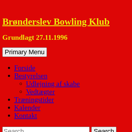
Skip
to
Brønderslev Bowling Klub
content
Grundlagt 27.11.1996
Primary Menu
Forside
Bestyrelsen
Udlejning af skabe
Vedtægter
Træningstider
Kalender
Kontakt
Search