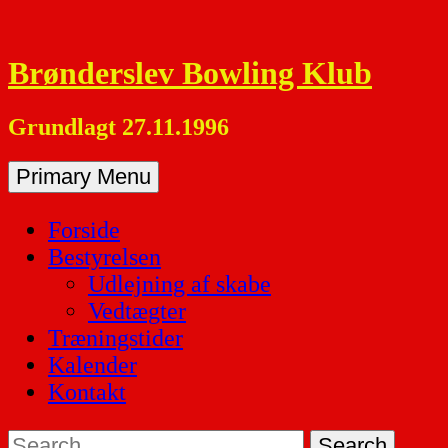
Skip
to
Brønderslev Bowling Klub
content
Grundlagt 27.11.1996
Primary Menu
Forside
Bestyrelsen
Udlejning af skabe
Vedtægter
Træningstider
Kalender
Kontakt
Search