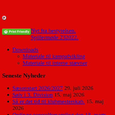
Indlægsnavigation
Nyt fra bestyrelsen.
Spillermøde 232022.
Downloads
Materiale til kampafvikling
Materiale til interne stævner
Seneste Nyheder
Sæsonstart 2026/2027
29. juli 2026
Sølv i 3. Division
15. maj 2026
Så er det tid til klubmesterskab.
15. maj
2026
Ordinær generalforsamling den 18. marts