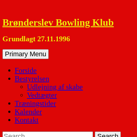
Skip
to
Brønderslev Bowling Klub
content
Grundlagt 27.11.1996
Primary Menu
Forside
Bestyrelsen
Udlejning af skabe
Vedtægter
Træningstider
Kalender
Kontakt
Search