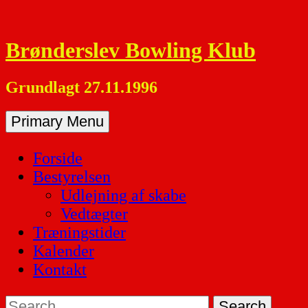
Skip
to
Brønderslev Bowling Klub
content
Grundlagt 27.11.1996
Primary Menu
Forside
Bestyrelsen
Udlejning af skabe
Vedtægter
Træningstider
Kalender
Kontakt
Search