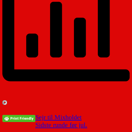
Indlægsnavigation
Sejr til Mixholdet
Sidste runde før jul.