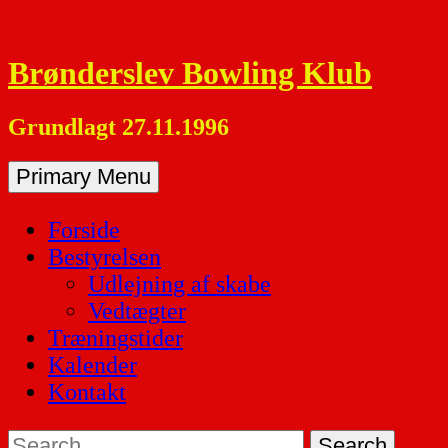
Skip
to
Brønderslev Bowling Klub
content
Grundlagt 27.11.1996
Primary Menu
Forside
Bestyrelsen
Udlejning af skabe
Vedtægter
Træningstider
Kalender
Kontakt
Search