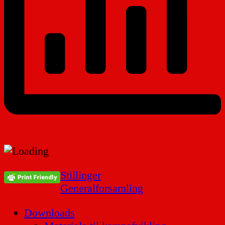
Indlægsnavigation
Stillinger
Generalforsamling
Downloads