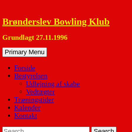
Skip
to
Brønderslev Bowling Klub
content
Grundlagt 27.11.1996
Primary Menu
Forside
Bestyrelsen
Udlejning af skabe
Vedtægter
Træningstider
Kalender
Kontakt
Search