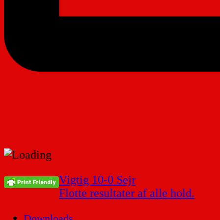
Indlægsnavigation
Vigtig 10-0 Sejr
Flotte resultater af alle hold.
Downloads