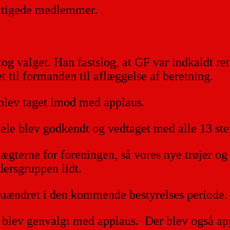
ettigede medlemmer.
g valget. Han fastslog, at GF var indkaldt rett
 til formanden til aflæggelse af beretning.
 blev taget imod med applaus.
ele blev godkendt og vedtaget med alle 13 s
tægterne for foreningen, så vores nye trøjer o
ersgruppen lidt.
r uændret i den kommende bestyrelses periode.
blev genvalgt med applaus. Der blev også app