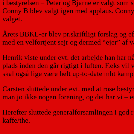
i bestyrelsen – Peter og Bjarne er valgt som 
Conny B blev valgt igen med applaus. Conny Je
valget.
Årets BBKL-er blev pr.skriftligt forslag og 
med en velfortjent sejr og dermed “ejer” af v
Henrik viste under evt. det arbejde han har n
plads inden den går rigtigt i luften. F.eks v
skal også lige være helt up-to-date mht kam
Carsten sluttede under evt. med at rose bes
man jo ikke nogen forening, og det har vi – e
Herefter sluttede generalforsamlingen i god r
kaffe/the.