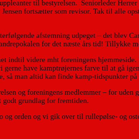
suppleanter til bestyrelsen. Seniorleder Herr
nsen fortsætter som revisor. Tak til alle ops
efterfølgende afstemning udpeget – det blev Ca
andrepokalen for det næste års tid! Tillykke m
ået indtil videre mht foreningens hjemmeside. 
il vi gerne have kamptrøjernes farve til at gå 
pe, så man altid kan finde kamp-tidspunkter p
tyrelsen og foreningens medlemmer – for uden 
t godt grundlag for fremtiden.
o og orden og vi gik over til rullepølse- og 