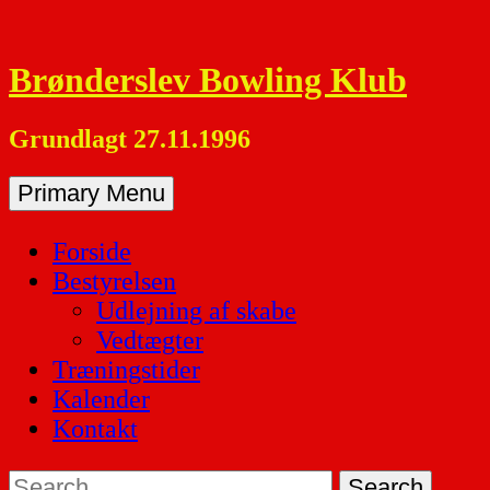
Skip
to
Brønderslev Bowling Klub
content
Grundlagt 27.11.1996
Primary Menu
Forside
Bestyrelsen
Udlejning af skabe
Vedtægter
Træningstider
Kalender
Kontakt
Search