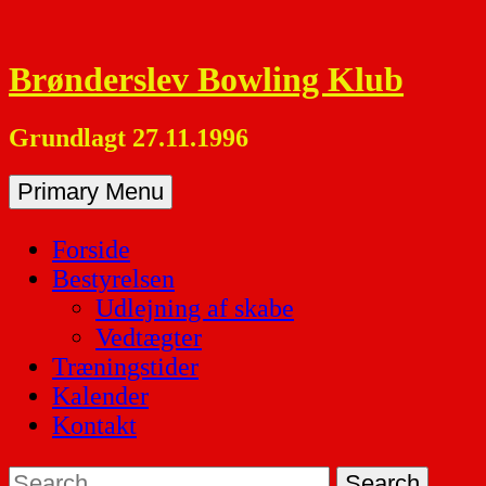
Skip
to
Brønderslev Bowling Klub
content
Grundlagt 27.11.1996
Primary Menu
Forside
Bestyrelsen
Udlejning af skabe
Vedtægter
Træningstider
Kalender
Kontakt
Search