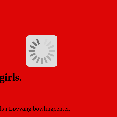
irls.
ls i Løvvang bowlingcenter.